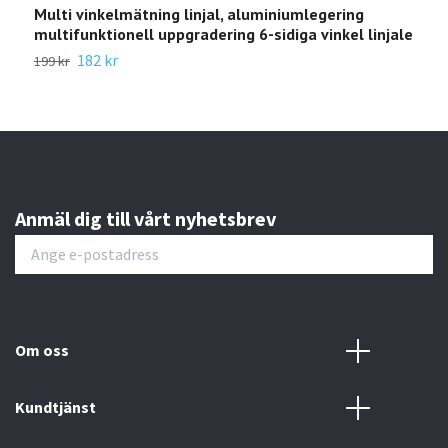
Multi vinkelmätning linjal, aluminiumlegering
Fäl
multifunktionell uppgradering 6-sidiga vinkel linjale
639 
182 kr
199 kr
Anmäl dig till vårt nyhetsbrev
Om oss
Kundtjänst