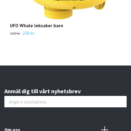
UFO Whale leksaker barn
Kre
byg
239 kr
320 kr
Gåv
465 
Anmäl dig till vårt nyhetsbrev
Om oss