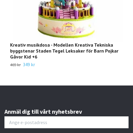
Kreativ musikdosa - Modellen Kreativa Tekniska
Bab
byggstenar Staden Tegel Leksaker för Barn Pojkar
gu
Gåvor Kid +6
229
349 kr
465 kr
Anmäl dig till vårt nyhetsbrev