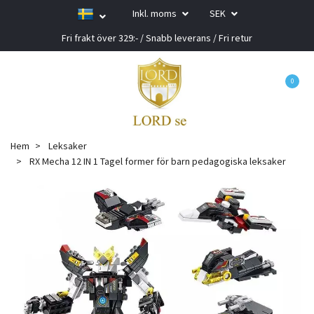
Inkl. moms
SEK
Fri frakt över 329:- / Snabb leverans / Fri retur
0
Hem
Leksaker
RX Mecha 12 IN 1 Tagel former för barn pedagogiska leksaker