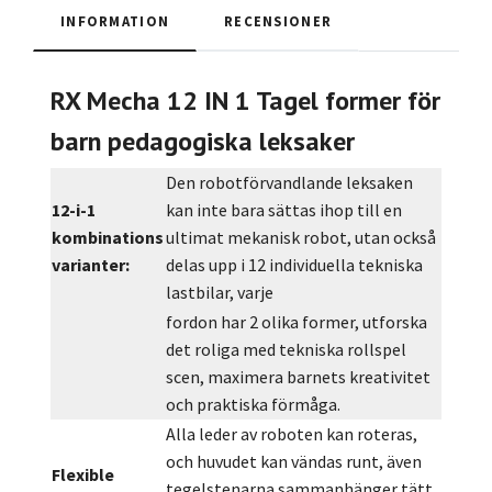
INFORMATION
RECENSIONER
RX Mecha 12 IN 1 Tagel former för
barn pedagogiska leksaker
Den robotförvandlande leksaken
12-i-1
kan inte bara sättas ihop till en
kombinations
ultimat mekanisk robot, utan också
varianter:
delas upp i 12 individuella tekniska
lastbilar, varje
fordon har 2 olika former, utforska
det roliga med tekniska rollspel
scen, maximera barnets kreativitet
och praktiska förmåga.
Alla leder av roboten kan roteras,
och huvudet kan vändas runt, även
Flexible
tegelstenarna sammanhänger tätt