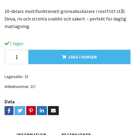
10-delars multifunktionell grönsaksskärare i rostfritt stål.
Skiva, riv och strimla snabbt och säkert – perfekt för daglig
matlagning.
I lager.
LÄGG I KORGEN
Lagersaldo:
15
Artikelnummer:
217
Dela
INFORMATION
RECENSIONER