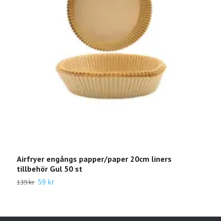
Jus
499 
Airfryer engångs papper/paper 20cm liners
tillbehör Gul 50 st
59 kr
139 kr