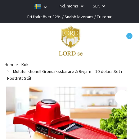
Inkl. moms
SEK
Fri frakt över 329:- / Snabb leverans / Fri retur
0
Hem
Kök
Multifunktionell Grönsaksskärare & Rivjärn – 10-delars Set i
Rostfritt Stål