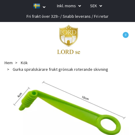
Inkl. moms
SEK
Fri frakt över 329:- / Snabb leverans / Fri retur
0
Hem
Kök
Gurka spiralskärare frukt grönsak roterande skivning