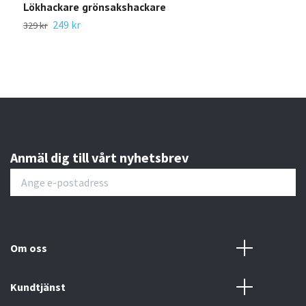
Lökhackare grönsakshackare
Bär
249 kr
329 kr
240 
Anmäl dig till vårt nyhetsbrev
Om oss
Kundtjänst