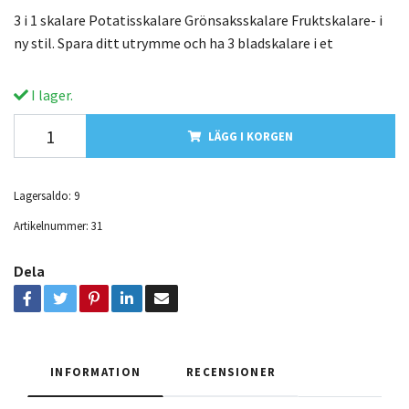
3 i 1 skalare Potatisskalare Grönsaksskalare Fruktskalare- i
ny stil. Spara ditt utrymme och ha 3 bladskalare i et
I lager.
LÄGG I KORGEN
Lagersaldo:
9
Artikelnummer:
31
Dela
INFORMATION
RECENSIONER