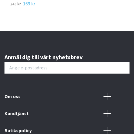
169 kr
245 kr
329 
Anmäl dig till vårt nyhetsbrev
Om oss
Kundtjänst
Butikspolicy