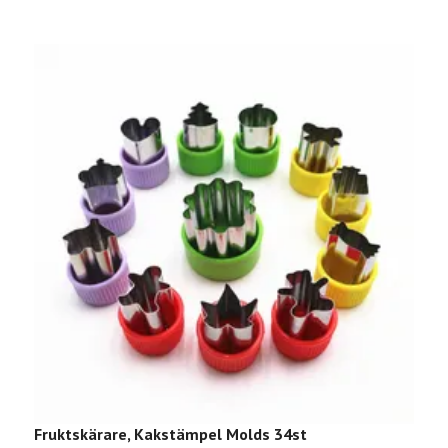
Fruktskärare, Kakstämpel Molds 34st
Lök