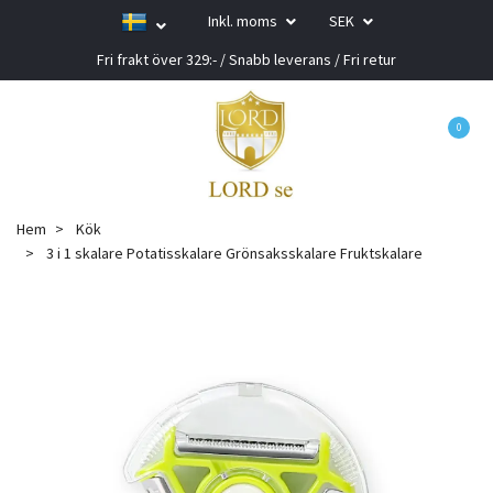
Inkl. moms
SEK
Fri frakt över 329:- / Snabb leverans / Fri retur
0
Hem
Kök
3 i 1 skalare Potatisskalare Grönsaksskalare Fruktskalare