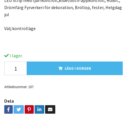
LED Strip med fjärrkontroll,Bluetooth-appkontroll, RGBIC,
Drömfärg Fyrverkeri för dekoration, Bröllop, fester, Helgdag
jul
Välj kontrolläge
I lager.
LÄGG I KORGEN
Artikelnummer:
107
Dela