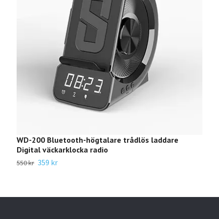
WD-200 Bluetooth-högtalare trådlös laddare
Pak
Digital väckarklocka radio
649 
359 kr
550 kr