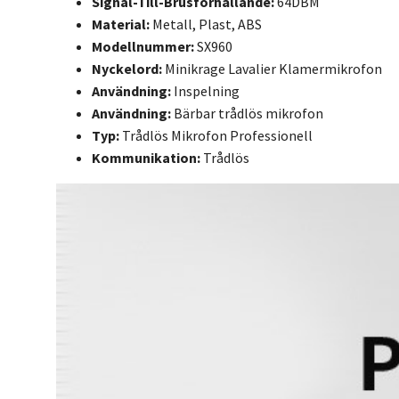
Signal-Till-Brusförhållande:
64DBM
Material:
Metall, Plast, ABS
Modellnummer:
SX960
Nyckelord:
Minikrage Lavalier Klamermikrofon
Användning:
Inspelning
Användning:
Bärbar trådlös mikrofon
Typ:
Trådlös Mikrofon Professionell
Kommunikation:
Trådlös