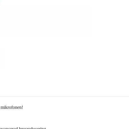
a mikrofonen!
d avancerad brusreducering.