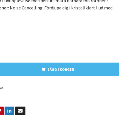
n ljudupplevelse med den ultimata bärbara mikrofonen!
er: Noise Cancelling: Fördjupa dig i kristallklart ljud med
LÄGG I KORGEN
144