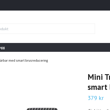
ogg
bärbar med smart brusreducering
Mini T
smart 
379 kr