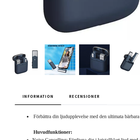
INFORMATION
RECENSIONER
Förbättra din ljudupplevelse med den ultimata bärbar
Huvudfunktioner:
Noise Cancelling: Fördjupa dig i kristallklart ljud me