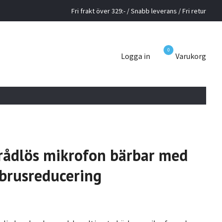
Fri frakt över 329:- / Snabb leverans / Fri retur
0
Logga in
Varukorg
rådlös mikrofon bärbar med
brusreducering