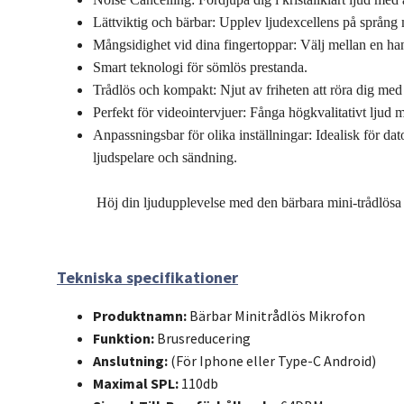
Lättviktig och bärbar: Upplev ljudexcellens på språng 
Mångsidighet vid dina fingertoppar: Välj mellan en hand
Smart teknologi för sömlös prestanda.
Trådlös och kompakt: Njut av friheten att röra dig med
Perfekt för videointervjuer: Fånga högkvalitativt ljud
Anpassningsbar för olika inställningar: Idealisk för da
ljudspelare och sändning.
Höj din ljudupplevelse med den bärbara mini-trådlösa 
Tekniska specifikationer
Produktnamn:
Bärbar Minitrådlös Mikrofon
Funktion:
Brusreducering
Anslutning:
(För Iphone eller Type-C Android)
Maximal SPL:
110db