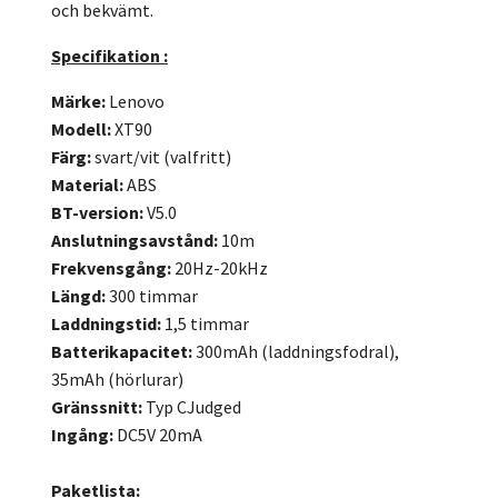
och bekvämt.
Specifikation
:
Märke:
Lenovo
Modell:
XT90
Färg:
svart/vit (valfritt)
Material:
ABS
BT-version:
V5.0
Anslutningsavstånd:
10m
Frekvensgång:
20Hz-20kHz
Längd:
300 timmar
Laddningstid:
1,5 timmar
Batterikapacitet:
300mAh (laddningsfodral),
35mAh (hörlurar)
Gränssnitt:
Typ CJudged
Ingång:
DC5V 20mA
Paketlista: