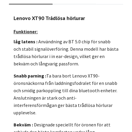
Lenovo XT90 Trådlösa hörlurar
Funktioner:
låg latens
:
Användning av BT 5.0 chip för snabb
och stabil signalöverföring. Denna modell har bästa
trådlösa hörlurar i in ear-design, vilket ger en
bekväm och långvarig passform.
Snabb parnin
g
:
Ta bara bort Lenovo XT90-
öronsnäckorna från laddningsfodralet för en snabb
och smidig parkoppling till dina bluetooth enheter.
Anslutningen är stark och anti-
interferensförmågan ger bästa trådlösa hörlurar
upplevelse.
Bekväm
:
Designade speciellt för öronen för att
erbjuda den bästa komforten under lång