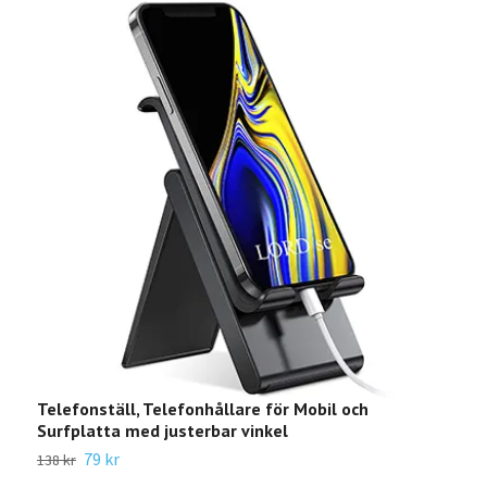
Telefonställ, Telefonhållare för Mobil och
Ast
Surfplatta med justerbar vinkel
599 
79 kr
138 kr